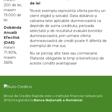
minim
de lei
200 de lei,
maxim
*Acest exemplu reprezintă oferta pentru un
19.000 de
client eligibil și solvabil. Rata dobânzii și
lei
valoarea ratei aplicabile dumnevoastră va
depinde de suma creditului, perioada
Dobânda
selectată și de rezultatul evaluării bonității
Anuală
dumneavoastră, prin urmare oferta
Efectivă
dumneavoastră de credit poate fi diferită de
(DAE):
exemplul de mai sus.
minim
71.90%,
Nu se percep alte taxe sau comisioane.
maxim
Plateste obligatiile la timp si beneficiezi de
365%
aceste conditii avantajoase
Biroul de Credite Rapide este o instituție financiar nebancară
(IFN) înregistrată la
Banca Națională a României
.