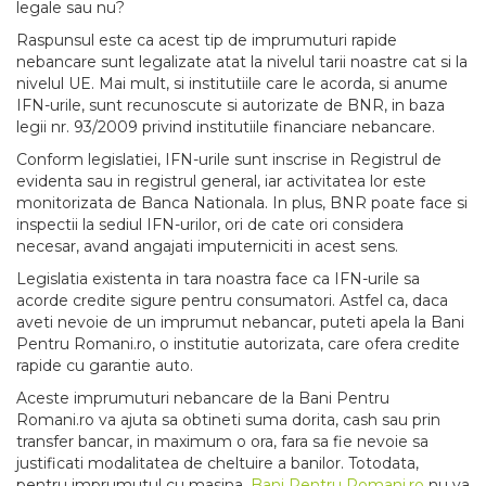
legale sau nu?
Raspunsul este ca acest tip de imprumuturi rapide
nebancare sunt legalizate atat la nivelul tarii noastre cat si la
nivelul UE. Mai mult, si institutiile care le acorda, si anume
IFN-urile, sunt recunoscute si autorizate de BNR, in baza
legii nr. 93/2009 privind institutiile financiare nebancare.
Conform legislatiei, IFN-urile sunt inscrise in Registrul de
evidenta sau in registrul general, iar activitatea lor este
monitorizata de Banca Nationala. In plus, BNR poate face si
inspectii la sediul IFN-urilor, ori de cate ori considera
necesar, avand angajati imputerniciti in acest sens.
Legislatia existenta in tara noastra face ca IFN-urile sa
acorde credite sigure pentru consumatori. Astfel ca, daca
aveti nevoie de un imprumut nebancar, puteti apela la Bani
Pentru Romani.ro, o institutie autorizata, care ofera credite
rapide cu garantie auto.
Aceste imprumuturi nebancare de la Bani Pentru
Romani.ro va ajuta sa obtineti suma dorita, cash sau prin
transfer bancar, in maximum o ora, fara sa fie nevoie sa
justificati modalitatea de cheltuire a banilor. Totodata,
pentru imprumutul cu masina,
Bani Pentru Romani.ro
nu va